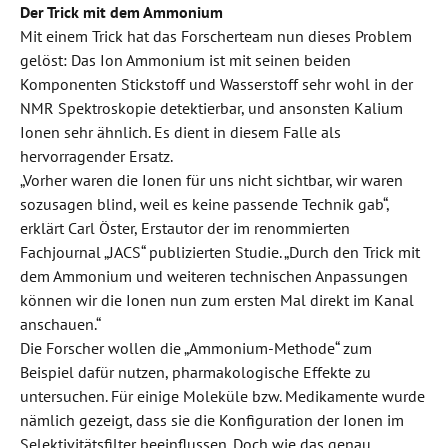
Der Trick mit dem Ammonium
Mit einem Trick hat das Forscherteam nun dieses Problem
gelöst: Das Ion Ammonium ist mit seinen beiden
Komponenten Stickstoff und Wasserstoff sehr wohl in der
NMR Spektroskopie detektierbar, und ansonsten Kalium
Ionen sehr ähnlich. Es dient in diesem Falle als
hervorragender Ersatz.
„Vorher waren die Ionen für uns nicht sichtbar, wir waren
sozusagen blind, weil es keine passende Technik gab“,
erklärt Carl Öster, Erstautor der im renommierten
Fachjournal „JACS“ publizierten Studie. „Durch den Trick mit
dem Ammonium und weiteren technischen Anpassungen
können wir die Ionen nun zum ersten Mal direkt im Kanal
anschauen.“
Die Forscher wollen die „Ammonium-Methode“ zum
Beispiel dafür nutzen, pharmakologische Effekte zu
untersuchen. Für einige Moleküle bzw. Medikamente wurde
nämlich gezeigt, dass sie die Konfiguration der Ionen im
Selektivitätsfilter beeinflussen. Doch wie das genau