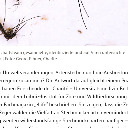
haftsteam gesammelte, identifizierte und auf Viren untersuchte
| Foto: Georg Eibner, Charité
 Umweltveränderungen, Artensterben und die Ausbreitu
erregern zusammen? Die Antwort darauf gleicht einem Puz
k haben Forschende der Charité – Universitätsmedizin Berl
 mit dem Leibniz-Institut für Zoo- und Wildtierforschung 
m Fachmagazin „eLife“ beschrieben: Sie zeigen, dass die Z
 Regenwälder die Vielfalt an Stechmückenarten vermindert
ig werden widerstandsfähige Stechmückenarten häufiger 