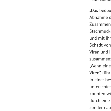
„Das bedeu
Abnahme de
Zusammense
Stechmücke
und mit ihn
Schadt vom
Viren und 
zusammense
„Wenn eine 
Viren“, füh
in einer b
unterschie
konnten wi
durch eine
sondern au