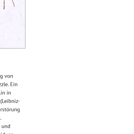
ng von
zle. Ein
in in
(Leibniz-
erstörung
.
– und