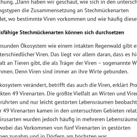
ichung. „Dann haben wir geschaut, wie sich in den untersc
ngstypen die Zusammensetzung an Stechmückenarten
det, wo bestimmte Viren vorkommen und wie häufig diese 
sfähige Stechmückenarten können sich durchsetzen
esunden Ökosystem wie einem intakten Regenwald gibt e
terschiedlicher Viren. Das liegt vor allem daran, dass es hi
alt an Tieren gibt, die als Träger der Viren – sogenannte W
mmen. Denn Viren sind immer an ihre Wirte gebunden.
osystem verändert, betrifft das auch die Viren, erklärt Pro
kten 49 Virenarten. Die größte Vielfalt an Wirten und Vir
erührten und nur leicht gestörten Lebensräumen beobachte
r 49 Virenarten kamen in den untersuchten Gebieten relat
Virusarten wurden jedoch häufig in mehreren Lebensräum
wobei das Vorkommen von fünf Virenarten in gestörten
en zunahm und in Dörfern am höchsten war.