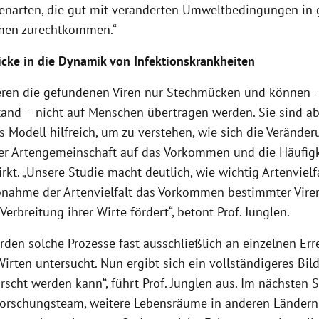
narten, die gut mit veränderten Umweltbedingungen in 
men zurechtkommen.“
icke in die Dynamik von Infektionskrankheiten
ieren die gefundenen Viren nur Stechmücken und können 
tand – nicht auf Menschen übertragen werden. Sie sind ab
 Modell hilfreich, um zu verstehen, wie sich die Veränder
iner Artengemeinschaft auf das Vorkommen und die Häufig
rkt. „Unsere Studie macht deutlich, wie wichtig Artenvielfa
bnahme der Artenvielfalt das Vorkommen bestimmter Viren
 Verbreitung ihrer Wirte fördert“, betont Prof. Junglen.
rden solche Prozesse fast ausschließlich an einzelnen Er
irten untersucht. Nun ergibt sich ein vollständigeres Bil
rscht werden kann“, führt Prof. Junglen aus. Im nächsten S
Forschungsteam, weitere Lebensräume in anderen Ländern