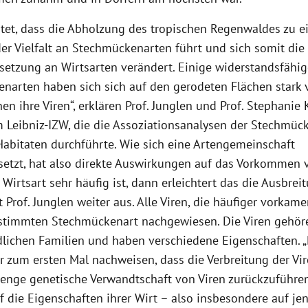
tet, dass die Abholzung des tropischen Regenwaldes zu e
r Vielfalt an Stechmückenarten führt und sich somit die
tzung an Wirtsarten verändert. Einige widerstandsfähig
narten haben sich sich auf den gerodeten Flächen stark
en ihre Viren“, erklären Prof. Junglen und Prof. Stephanie
 Leibniz-IZW, die die Assoziationsanalysen der Stechmüc
Habitaten durchführte. Wie sich eine Artengemeinschaft
tzt, hat also direkte Auswirkungen auf das Vorkommen v
Wirtsart sehr häufig ist, dann erleichtert das die Ausbrei
rt Prof. Junglen weiter aus. Alle Viren, die häufiger vorkam
estimmten Stechmückenart nachgewiesen. Die Viren gehör
dlichen Familien und haben verschiedene Eigenschaften. 
r zum ersten Mal nachweisen, dass die Verbreitung der Vir
 enge genetische Verwandtschaft von Viren zurückzuführen 
f die Eigenschaften ihrer Wirt – also insbesondere auf je