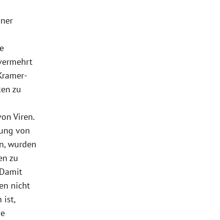
iner
e
 vermehrt
 Kramer-
ken zu
on Viren.
tung von
en, wurden
en zu
„Damit
en nicht
ist,
ne