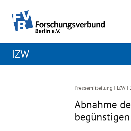
zum primären Inhalt springen
IZW
Pressemitteilung |
IZW |
Abnahme der 
begünstigen