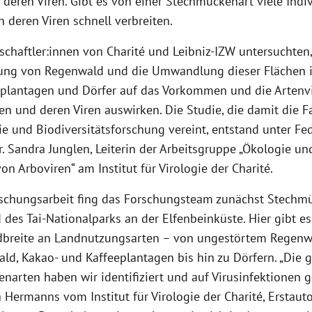
deren Viren. Gibt es von einer Stechmückenart viele Indi
 deren Viren schnell verbreiten.
schaftler:innen von Charité und Leibniz-IZW untersuchten,
ung von Regenwald und die Umwandlung dieser Flächen i
plantagen und Dörfer auf das Vorkommen und die Artenvi
n und deren Viren auswirken. Die Studie, die damit die F
ie und Biodiversitätsforschung vereint, entstand unter F
r. Sandra Junglen, Leiterin der Arbeitsgruppe „Ökologie un
on Arboviren“ am Institut für Virologie der Charité.
rschungsarbeit fing das Forschungsteam zunächst Stechm
des Tai-Nationalparks an der Elfenbeinküste. Hier gibt es
breite an Landnutzungsarten – von ungestörtem Regenw
ld, Kakao- und Kaffeeplantagen bis hin zu Dörfern. „Die
arten haben wir identifiziert und auf Virusinfektionen ge
a Hermanns vom Institut für Virologie der Charité, Erstauto