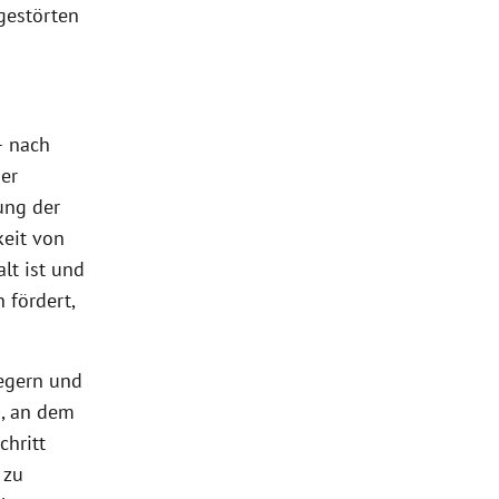
gestörten
– nach
er
ung der
keit von
lt ist und
 fördert,
regern und
d, an dem
chritt
 zu