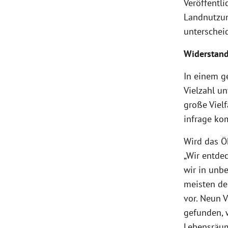
Veröffentl
Landnutzu
unterschei
Widerstand
In einem g
Vielzahl un
große Vielf
infrage ko
Wird das Ök
„Wir entdec
wir in unb
meisten de
vor. Neun 
gefunden, 
Lebensräum