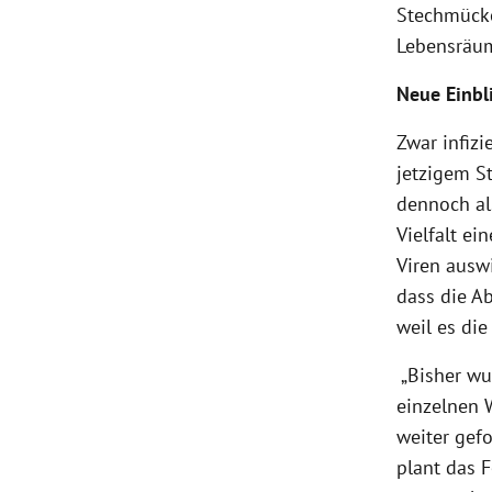
Stechmücke
Lebensräu
Neue Einbl
Zwar infiz
jetzigem S
dennoch als
Vielfalt e
Viren auswi
dass die A
weil es die
„Bisher wu
einzelnen W
weiter gefo
plant das 