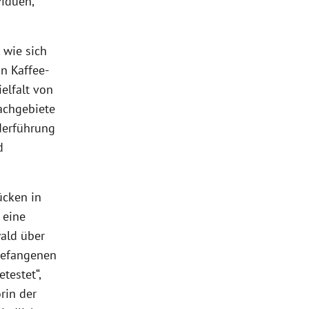
viduen,
 wie sich
n Kaffee-
elfalt von
achgebiete
ederführung
d
ücken in
 eine
ald über
 gefangenen
testet“,
rin der