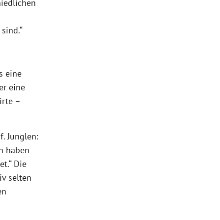
hiedlichen
sind.“
s eine
er eine
irte –
f. Junglen:
en haben
t.“ Die
iv selten
en