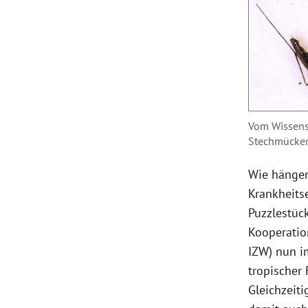
Vom Wissensc
Stechmücken 
Wie hängen
Krankheits
Puzzlestüc
Kooperation
IZW) nun i
tropischer
Gleichzeit