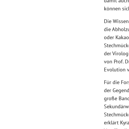
damit auch 
können sich
Die Wissen
die Abholz
oder Kakao
Stechmücke
der Virolog
von Prof. D
Evolution v
Für die Fo
der Gegend 
große Band
Sekundärwa
Stechmücken
erklärt Kyr