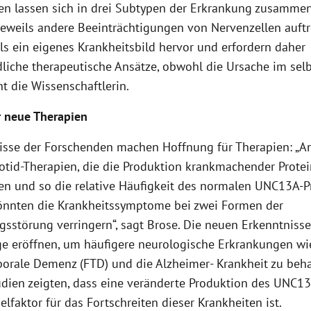
en lassen sich in drei Subtypen der Erkrankung zusammen
jeweils andere Beeinträchtigungen von Nervenzellen auftr
ls ein eigenes Krankheitsbild hervor und erfordern daher
dliche therapeutische Ansätze, obwohl die Ursache im sel
ont die Wissenschaftlerin.
r neue Therapien
isse der Forschenden machen Hoffnung für Therapien: „An
otid-Therapien, die die Produktion krankmachender Prote
en und so die relative Häufigkeit des normalen UNC13A-P
önnten die Krankheitssymptome bei zwei Formen der
gsstörung verringern“, sagt Brose. Die neuen Erkenntniss
 eröffnen, um häufigere neurologische Erkrankungen wi
orale Demenz (FTD) und die Alzheimer- Krankheit zu beh
udien zeigten, dass eine veränderte Produktion des UNC13
elfaktor für das Fortschreiten dieser Krankheiten ist.