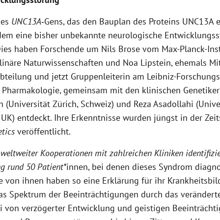
des
UNC13A
‑Gens, das den Bauplan des Proteins UNC13A e
em eine bisher unbekannte neurologische Entwicklungs
Dies haben Forschende um Nils Brose vom Max-Planck-Inst
plinäre Naturwissenschaften und Noa Lipstein, ehemals Mit
bteilung und jetzt Gruppenleiterin am Leibniz-Forschungsi
 Pharmakologie, gemeinsam mit den klinischen Genetiker
 (Universität Zürich, Schweiz) und Reza Asadollahi (Univer
UK) entdeckt. Ihre Erkenntnisse wurden jüngst in der Zeit
tics
veröffentlicht.
eltweiter Kooperationen mit zahlreichen Kliniken identifizie
g rund 50 Patient*
innen, bei denen dieses Syndrom diagno
e von ihnen haben so eine Erklärung für ihr Krankheitsbil
Das Spektrum der Beeinträchtigungen durch das verändert
ei von verzögerter Entwicklung und geistigen Beeinträcht