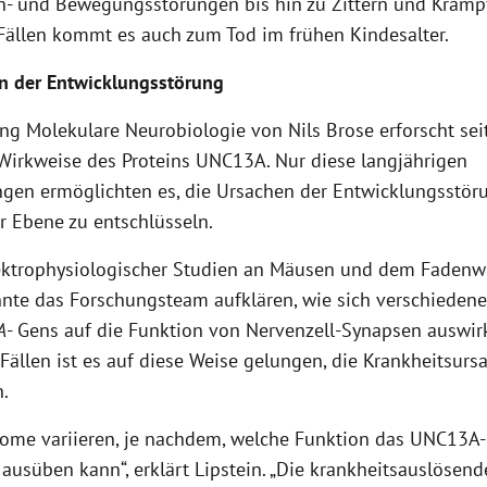
h- und Bewegungsstörungen bis hin zu Zittern und Krampf
 Fällen kommt es auch zum Tod im frühen Kindesalter.
n der Entwicklungsstörung
ng Molekulare Neurobiologie von Nils Brose erforscht sei
 Wirkweise des Proteins UNC13A. Nur diese langjährigen
gen ermöglichten es, die Ursachen der Entwicklungsstör
r Ebene zu entschlüsseln.
lektrophysiologischer Studien an Mäusen und dem Fade
nte das Forschungsteam aufklären, wie sich verschiedene
A
- Gens auf die Funktion von Nervenzell-Synapsen auswirk
Fällen ist es auf diese Weise gelungen, die Krankheitsurs
n.
ome variieren, je nachdem, welche Funktion das UNC13A-
ausüben kann“, erklärt Lipstein. „Die krankheitsauslösen