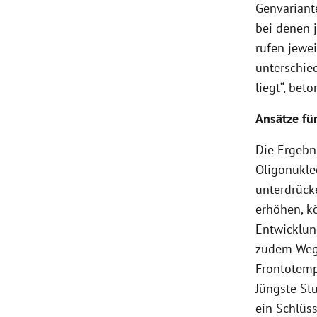
Genvariant
bei denen 
rufen jewei
unterschie
liegt“, bet
Ansätze fü
Die Ergebn
Oligonukle
unterdrück
erhöhen, k
Entwicklun
zudem Wege
Frontotemp
Jüngste St
ein Schlüss