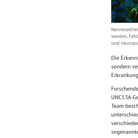
Nervenzellen
werden. Feh
und neuropsy
Die Erkenn
sondern ve
Erkrankung
Forschende
UNC13A-Gen
Team besch
unterschie
verschiede
sogenannte