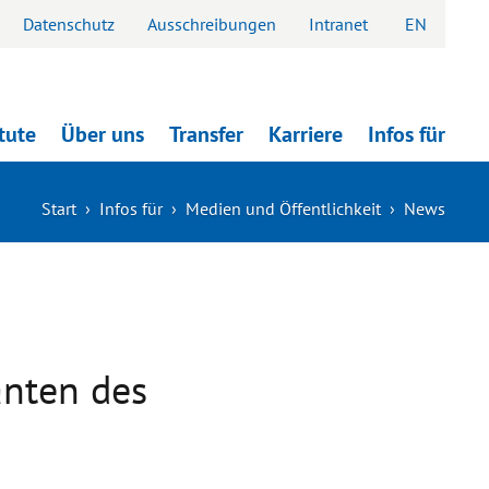
Datenschutz
Ausschreibungen
Intranet
EN
itute
Über uns
Transfer
Karriere
Infos für
Start
›
Infos für
›
Medien und Öffentlichkeit
›
News
anten des