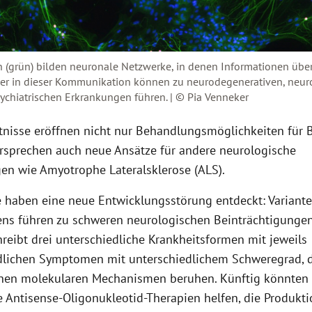
 (grün) bilden neuronale Netzwerke, in denen Informationen übe
ler in dieser Kommunikation können zu neurodegenerativen, neur
chiatrischen Erkrankungen führen. | © Pia Venneker
tnisse eröffnen nicht nur Behandlungsmöglichkeiten für B
rsprechen auch neue Ansätze für andere neurologische
en wie Amyotrophe Lateralsklerose (ALS).
 haben eine neue Entwicklungsstörung entdeckt: Variant
s führen zu schweren neurologischen Beinträchtigungen
reibt drei unterschiedliche Krankheitsformen mit jeweils
dlichen Symptomen mit unterschiedlichem Schweregrad, d
nen molekularen Mechanismen beruhen. Künftig könnten
 Antisense-Oligonukleotid-Therapien helfen, die Produkti