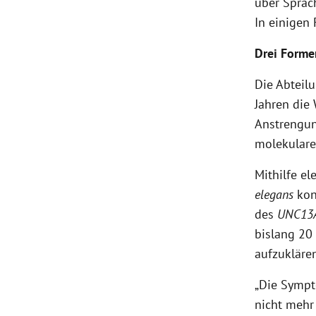
über Sprac
In einigen
Drei Forme
Die Abteilu
Jahren die
Anstrengun
molekulare
Mithilfe e
elegans
kon
des
UNC13
bislang 20 
aufzukläre
„Die Sympt
nicht mehr 