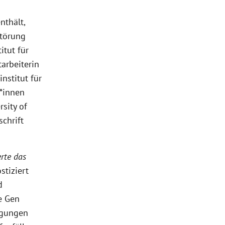
nthält,
störung
itut für
arbeiterin
nstitut für
*innen
sity of
schrift
rte das
stiziert
d
e Gen
igungen