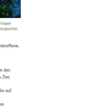
rtragen
ologischen
etroffene,
en des
. Das
ie auf
on