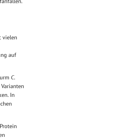
anfällen.
t vielen
ung auf
nwurm
C.
 Varianten
en. In
achen
Protein
den