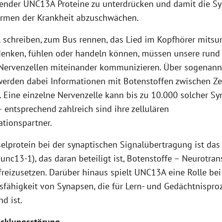
nder UNC13A Proteine zu unterdrücken und damit die 
ormen der Krankheit abzuschwächen.
l schreiben, zum Bus rennen, das Lied im Kopfhörer mit
denken, fühlen oder handeln können, müssen unsere rund
 Nervenzellen miteinander kommunizieren. Über sogenann
erden dabei Informationen mit Botenstoffen zwischen Ze
. Eine einzelne Nervenzelle kann bis zu 10.000 solcher S
 entsprechend zahlreich sind ihre zellulären
tionspartner.
elprotein bei der synaptischen Signalübertragung ist das
nc13-1), das daran beteiligt ist, Botenstoffe – Neurotran
freizusetzen. Darüber hinaus spielt UNC13A eine Rolle bei
fähigkeit von Synapsen, die für Lern- und Gedächtnispro
nd ist.
icklungsstörung