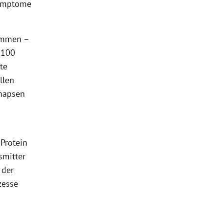
Symptome
summen –
 100
te
llen
ynapsen
 Protein
smitter
 der
zesse