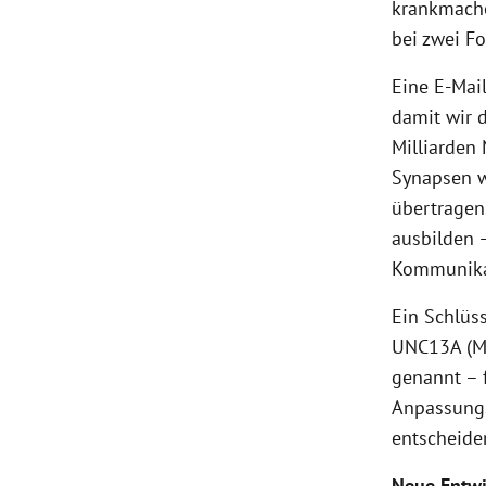
krankmache
bei zwei F
Eine E-Mai
damit wir 
Milliarden
Synapsen w
übertragen
ausbilden –
Kommunika
Ein Schlüss
UNC13A (Mu
genannt – 
Anpassungs
entscheide
Neue Entw