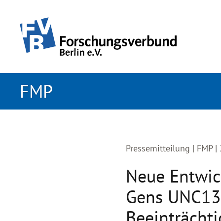
zum primären Inhalt springen
FMP
Pressemitteilung |
FMP |
Neue Entwic
Gens UNC13A
Beeinträcht