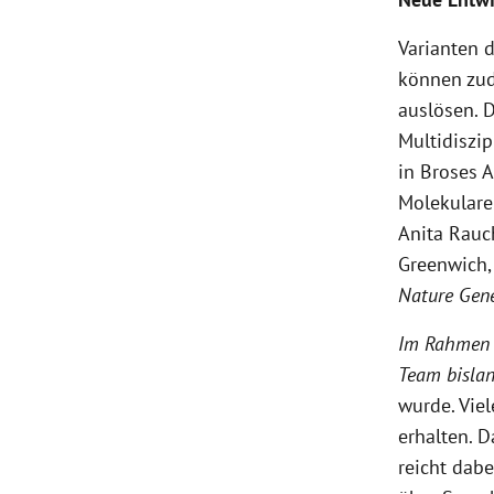
Varianten 
können zud
auslösen. 
Multidiszi
in Broses A
Molekulare
Anita Rauch
Greenwich, 
Nature Gene
Im Rahmen w
Team bislan
wurde. Viel
erhalten. 
reicht dab