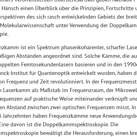
Hänsch einen Überblick über die Prinzipien, Fortschritte
rspektiven des sich rasch entwickelnden Gebiets der bre
Molekularwissenschaft unter Verwendung der Doppelka
pie.
nzkamm ist ein Spektrum phasenkohärenter, scharfer Laser
äßigen Abständen angeordnet sind. Solche Kämme, die au
pelten Femtosekundenlasern basieren und in den 1990e
nck-Institut für Quantenoptik entwickelt wurden, haben d
n Frequenz und Zeit revolutioniert. In der Frequenzmess
in Laserkamm als Maßstab im Frequenzraum, der Mikrowel
requenzen auf praktische Weise miteinander verknüpft un
en Abstand zwischen zwei optischen Frequenzen misst. In
ei Jahrzehnten haben Frequenzkämme neue Anwendungsb
Eine davon ist die Doppelkammspektroskopie. Die
spektroskopie bewältigt die Herausforderung, einen bre