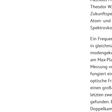
Theodor W. 
Zukunftspe
Atom- und 
Spektrosko
Ein Freque
in gleichm
modengekop
am Max-Pla
Messung vo
fungiert e
optische F
einen groß
letzten zw
gefunden. 
Doppelkamm