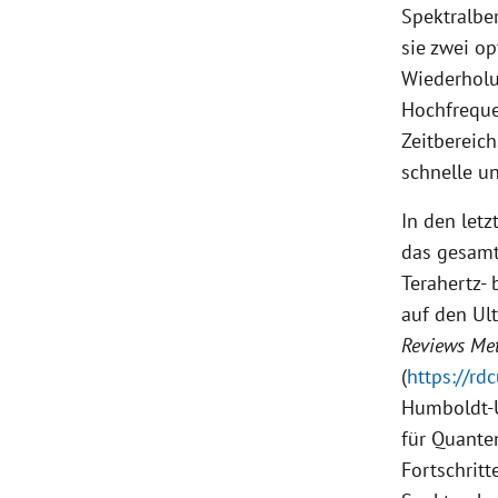
Spektralbe
sie zwei o
Wiederholu
Hochfreque
Zeitbereic
schnelle u
In den let
das gesamt
Terahertz-
auf den Ul
Reviews Me
(
https://rd
Humboldt-U
für Quante
Fortschrit