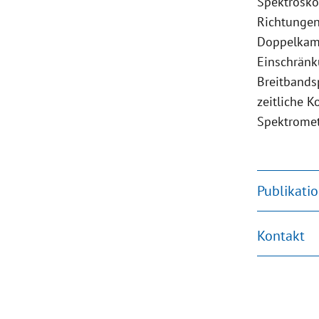
Spektrosko
Richtungen 
Doppelkamm
Einschränk
Breitbandsp
zeitliche 
Spektromet
Publikati
Kontakt