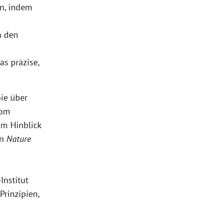
en, indem
n den
s präzise,
ie über
vom
im Hinblick
in
Nature
d
Institut
rinzipien,