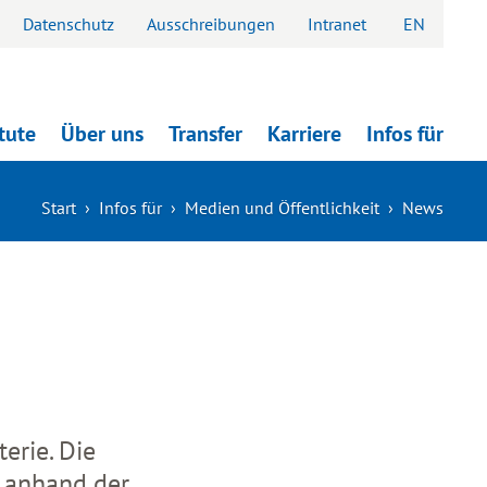
Datenschutz
Ausschreibungen
Intranet
EN
itute
Über uns
Transfer
Karriere
Infos für
Start
›
Infos für
›
Medien und Öffentlichkeit
›
News
erie. Die
s anhand der