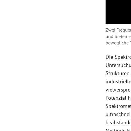
Zwei Frequen
und bieten e
bewegliche T
Die Spektr
Untersuchu
Strukturen
industriell
vielverspr
Potenzial 
Spektromet
ultraschne
beabstande
Methods Pr