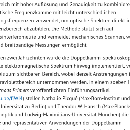
reich mit hoher Auflösung und Genauigkeit zu kombinier
ptische Frequenzkämme mit leicht unterschiedlichen
ngsfrequenzen verwendet, um optische Spektren direkt i
nzbereich abzubilden. Die Methode stützt sich auf
hsinterferometrie und vermeidet mechanisches Scannen, wa
nd breitbandige Messungen ermöglicht.
zten zwei Jahrzehnten wurde die Doppelkamm-Spektroskop
e elektromagnetische Spektrum hinweg implementiert, 
 bis zum sichtbaren Bereich, wobei derzeit Anstrengungen 
traviolettbereich unternommen werden. In einem soeben 
thods Primers
veröffentlichten Einführungsartikel
cu.be/fjWI4
) stellen Nathalie Picqué (Max-Born-Institut un
niversität zu Berlin) und Theodor W. Hänsch (Max-Planck-
noptik und Ludwig-Maximilians-Universität München) die P
te und repräsentativen Anwendungen der Doppelkamm-