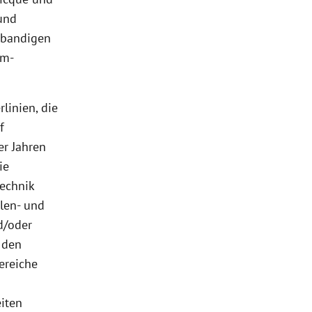
 und
itbandigen
mm-
linien, die
f
r Jahren
ie
technik
len- und
d/oder
 den
ereiche
iten