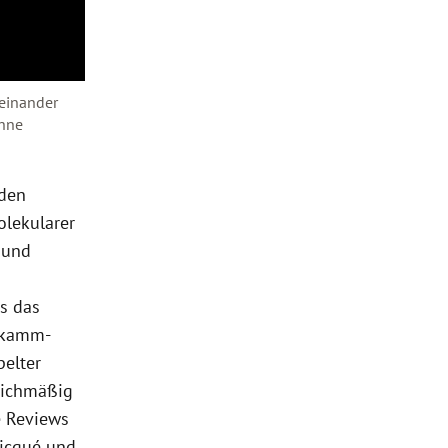
teinander
ohne
nden
lekularer
 und
s das
elkamm-
pelter
leichmäßig
e Reviews
Picqué und