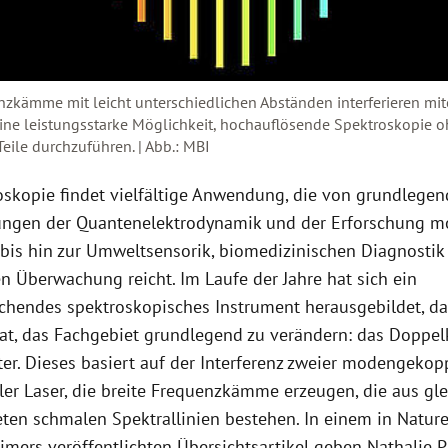
zkämme mit leicht unterschiedlichen Abständen interferieren mi
ine leistungsstarke Möglichkeit, hochauflösende Spektroskopie 
eile durchzuführen. | Abb.: MBI
oskopie findet vielfältige Anwendung, die von grundlege
ngen der Quantenelektrodynamik und der Erforschung mo
 bis hin zur Umweltsensorik, biomedizinischen Diagnostik
en Überwachung reicht. Im Laufe der Jahre hat sich ein
echendes spektroskopisches Instrument herausgebildet, da
hat, das Fachgebiet grundlegend zu verändern: das Dopp
er. Dieses basiert auf der Interferenz zweier modengekop
ller Laser, die breite Frequenzkämme erzeugen, die aus g
ten schmalen Spektrallinien bestehen. In einem in Natur
imers veröffentlichten Übersichtsartikel geben Nathalie 