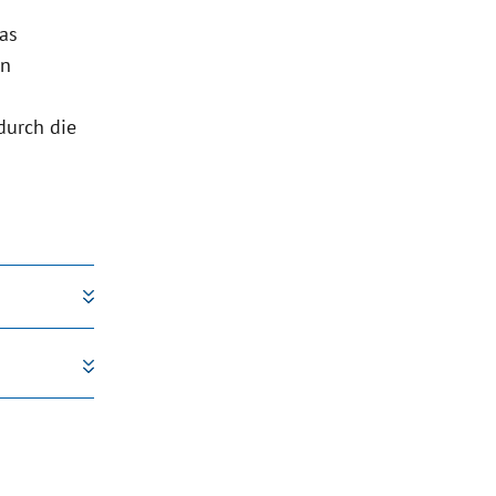
das
en
durch die