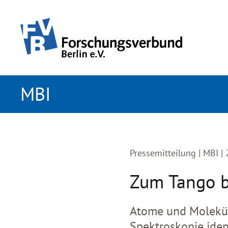
zum primären Inhalt springen
MBI
Pressemitteilung |
MBI |
Zum Tango b
Atome und Moleküle
Spektroskopie iden